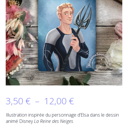
Plage
3,50
€
–
12,00
€
de
Illustration inspirée du personnage d’Elsa dans le dessin
animé Disney
La Reine des Neiges
.
prix :