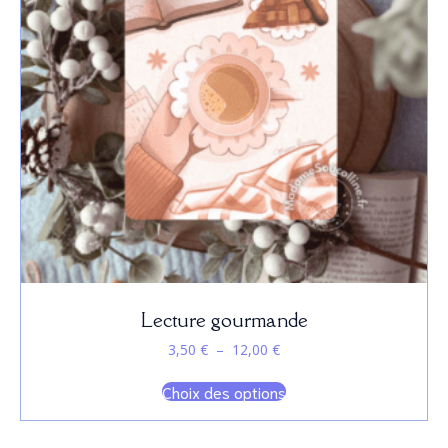
Lecture gourmande
Plage
3,50
€
–
12,00
€
de
Ce
prix :
Choix des options
produit
3,50 €
a
à
plusieurs