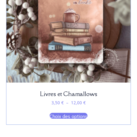
la
page
du
produit
Livres et Chamallows
Plage
3,50
€
–
12,00
€
de
Ce
prix :
Choix des options
produit
3,50 €
a
à
plusieurs
12,00 €