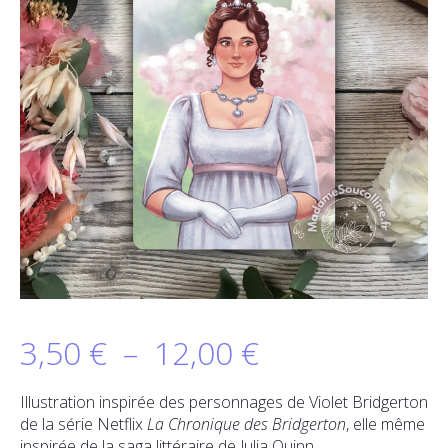
Plage
3,50
€
–
12,00
€
de
Illustration inspirée des personnages de Violet Bridgerton
de la série Netflix
La Chronique des Bridgerton
, elle même
prix :
inspirée de la saga littéraire de Julia Quinn.