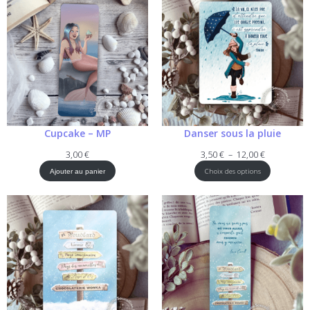
12,00 €
Cupcake – MP
Danser sous la pluie
Plage
3,00
€
3,50
€
–
12,00
€
de
Choix des options
Ajouter au panier
prix :
3,50 €
à
12,00 €