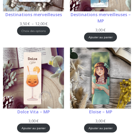
Destinations merveilleuses
Destinations merveilleuses –
MP
Plage
3,50
€
–
12,00
€
de
3,00
€
Choix des options
prix :
Ajouter au panier
3,50 €
à
12,00 €
Dolce Vita – MP
Eloise – MP
3,00
€
3,00
€
Ajouter au panier
Ajouter au panier