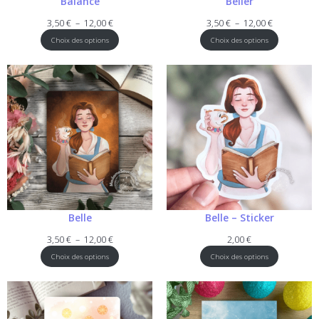
Balance
Bélier
Plage
Plage
3,50
€
–
12,00
€
3,50
€
–
12,00
€
de
de
Choix des options
Choix des options
prix :
prix :
3,50 €
3,50 €
à
à
12,00 €
12,00 €
Belle
Belle – Sticker
Plage
3,50
€
–
12,00
€
2,00
€
de
Choix des options
Choix des options
prix :
3,50 €
à
12,00 €