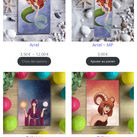
Ariel
Ariel – MP
Plage
3,50
€
–
12,00
€
3,00
€
de
Choix des options
Ajouter au panier
prix :
3,50 €
à
12,00 €