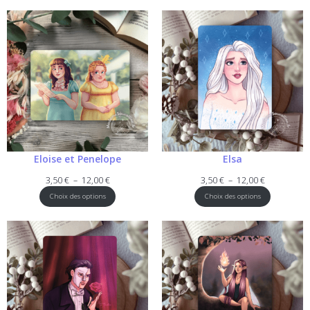
Eloise et Penelope
Elsa
Plage
Plage
3,50
€
–
12,00
€
3,50
€
–
12,00
€
de
de
Choix des options
Choix des options
prix :
prix :
3,50 €
3,50 €
à
à
12,00 €
12,00 €