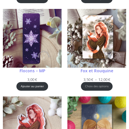
prix :
prix :
3,50 €
3,50 €
à
à
12,00 €
12,00 €
Flocons – MP
Fox et Rouquine
Plage
3,00
€
3,50
€
–
12,00
€
de
Choix des options
Ajouter au panier
prix :
3,50 €
à
12,00 €