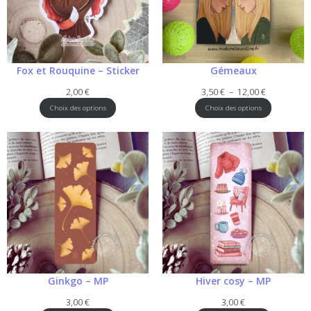
Fox et Rouquine – Sticker
Gémeaux
Plage
2,00
€
3,50
€
–
12,00
€
de
Choix des options
Choix des options
prix :
3,50 €
à
12,00 €
Ginkgo – MP
Hiver cosy – MP
3,00
€
3,00
€