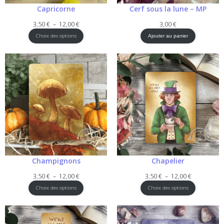
Capricorne
Cerf sous la lune – MP
Plage
3,50
€
–
12,00
€
3,00
€
de
Choix des options
Ajouter au panier
prix :
3,50 €
à
12,00 €
Champignons
Chapelier
Plage
Plage
3,50
€
–
12,00
€
3,50
€
–
12,00
€
de
de
Choix des options
Choix des options
prix :
prix :
3,50 €
3,50 €
à
à
12,00 €
12,00 €