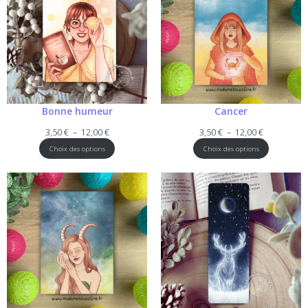
Bonne humeur
Cancer
Plage
Plage
3,50
€
–
12,00
€
3,50
€
–
12,00
€
de
de
Choix des options
Choix des options
prix :
prix :
3,50 €
3,50 €
à
à
12,00 €
12,00 €