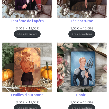
Fantôme de l’opéra
Fée nocturne
Plage
Plage
3,50
€
–
12,00
€
3,50
€
–
12,00
€
de
de
Choix des options
Choix des options
prix :
prix :
3,50 €
3,50 €
à
à
12,00 €
12,00 €
Feuilles d’automne
Finnick
Plage
Plage
3,50
€
–
12,00
€
3,50
€
–
12,00
€
de
de
Choix des options
Choix des options