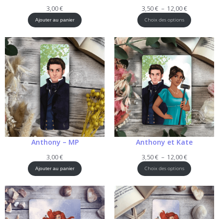
Plage
3,00
€
3,50
€
–
12,00
€
de
Choix des options
Ajouter au panier
prix :
3,50 €
à
12,00 €
Anthony – MP
Anthony et Kate
Plage
3,00
€
3,50
€
–
12,00
€
de
Choix des options
Ajouter au panier
prix :
3,50 €
à
12,00 €