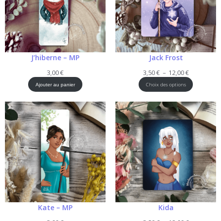
J’hiberne – MP
Jack Frost
Plage
3,00
€
3,50
€
–
12,00
€
de
Choix des options
Ajouter au panier
prix :
3,50 €
à
12,00 €
Kate – MP
Kida