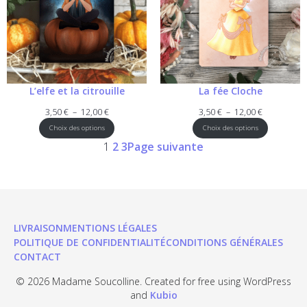
L’elfe et la citrouille
La fée Cloche
Plage
Plage
3,50
€
–
12,00
€
3,50
€
–
12,00
€
de
de
Choix des options
Choix des options
prix :
prix :
1
2
3
Page suivante
3,50 €
3,50 €
à
à
12,00 €
12,00 €
LIVRAISON
MENTIONS LÉGALES
POLITIQUE DE CONFIDENTIALITÉ
CONDITIONS GÉNÉRALES
CONTACT
© 2026 Madame Soucolline. Created for free using WordPress
and
Kubio