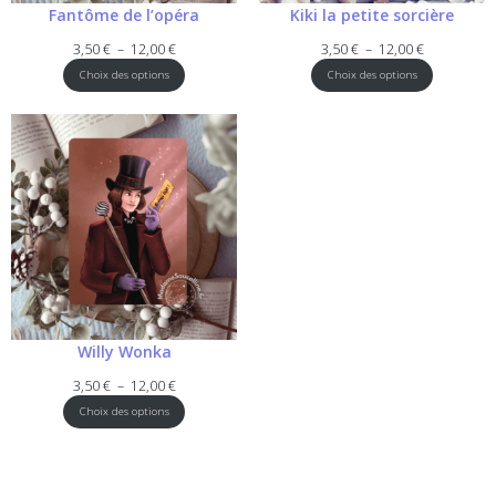
Fantôme de l’opéra
Kiki la petite sorcière
Plage
Plage
3,50
€
–
12,00
€
3,50
€
–
12,00
€
de
de
Choix des options
Choix des options
prix :
prix :
3,50 €
3,50 €
à
à
12,00 €
12,00 €
Willy Wonka
Plage
3,50
€
–
12,00
€
de
Choix des options
prix :
3,50 €
à
12,00 €