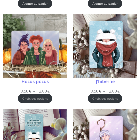
Ajouter au panier
Ajouter au panier
Hocus pocus
J’hiberne
Plage
Plage
3,50
€
–
12,00
€
3,50
€
–
12,00
€
de
de
Choix des options
Choix des options
prix :
prix :
3,50 €
3,50 €
à
à
12,00 €
12,00 €