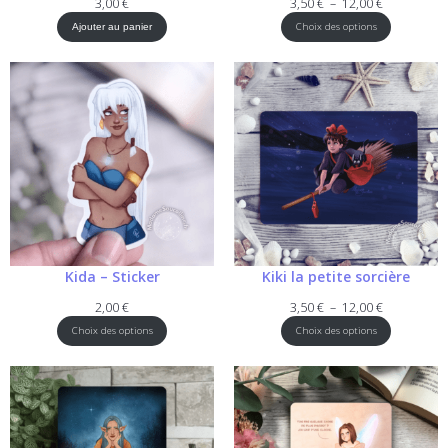
Plage
3,00
€
3,50
€
–
12,00
€
de
Choix des options
Ajouter au panier
prix :
3,50 €
à
12,00 €
Kida – Sticker
Kiki la petite sorcière
Plage
2,00
€
3,50
€
–
12,00
€
de
Choix des options
Choix des options
prix :
3,50 €
à
12,00 €