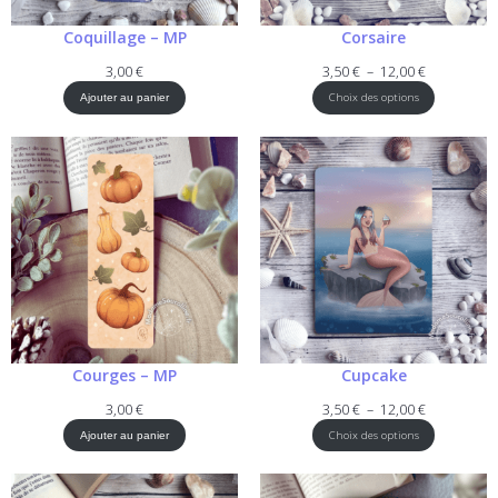
Coquillage – MP
Corsaire
Plage
3,00
€
3,50
€
–
12,00
€
de
Choix des options
Ajouter au panier
prix :
3,50 €
à
12,00 €
Courges – MP
Cupcake
Plage
3,00
€
3,50
€
–
12,00
€
de
Choix des options
Ajouter au panier
prix :
3,50 €
à