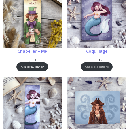
Chapelier – MP
Coquillage
Plage
3,00
€
3,50
€
–
12,00
€
de
Choix des options
Ajouter au panier
prix :
3,50 €
à
12,00 €